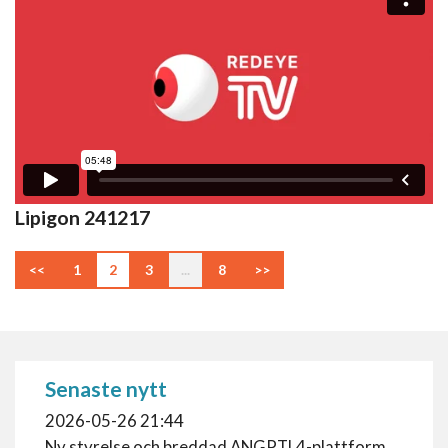
Lipigon 241217
<<
1
2
3
...
8
>>
Senaste nytt
2026-05-26 21:44
Ny styrelse och breddad ANGPTL4-plattform