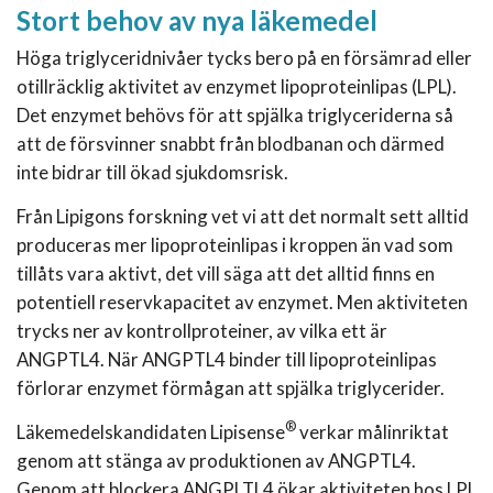
Stort behov av nya läkemedel
Höga triglyceridnivåer tycks bero på en försämrad eller
otillräcklig aktivitet av enzymet lipoproteinlipas (LPL).
Det enzymet behövs för att spjälka triglyceriderna så
att de försvinner snabbt från blodbanan och därmed
inte bidrar till ökad sjukdomsrisk.
Från Lipigons forskning vet vi att det normalt sett alltid
produceras mer lipoproteinlipas i kroppen än vad som
tillåts vara aktivt, det vill säga att det alltid finns en
potentiell reservkapacitet av enzymet. Men aktiviteten
trycks ner av kontrollproteiner, av vilka ett är
ANGPTL4. När ANGPTL4 binder till lipoproteinlipas
förlorar enzymet förmågan att spjälka triglycerider.
®
Läkemedelskandidaten Lipisense
verkar målinriktat
genom att stänga av produktionen av ANGPTL4.
Genom att blockera ANGPLTL4 ökar aktiviteten hos LPL