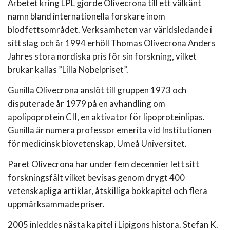
Arbetet kring LPL gjorde Olivecrona till ett välkänt
namn bland internationella forskare inom
blodfettsområdet. Verksamheten var världsledande i
sitt slag och år 1994 erhöll Thomas Olivecrona Anders
Jahres stora nordiska pris för sin forskning, vilket
brukar kallas ”Lilla Nobelpriset”.
Gunilla Olivecrona anslöt till gruppen 1973 och
disputerade år 1979 på en avhandling om
apolipoprotein CII, en aktivator för lipoproteinlipas.
Gunilla är numera professor emerita vid Institutionen
för medicinsk biovetenskap, Umeå Universitet.
Paret Olivecrona har under fem decennier lett sitt
forskningsfält vilket bevisas genom drygt 400
vetenskapliga artiklar, åtskilliga bokkapitel och flera
uppmärksammade priser.
2005 inleddes nästa kapitel i Lipigons histora. Stefan K.