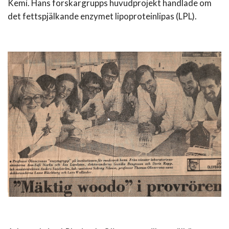
Kemi. Hans forskargrupps huvudprojekt handlade om
det fettspjälkande enzymet lipoproteinlipas (LPL).