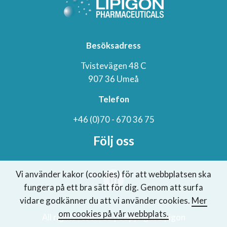
Besöksadress
Tvistevägen 48 C
907 36 Umeå
Telefon
+46 (0)70 - 670 36 75
Följ oss
Vi använder kakor (cookies) för att webbplatsen ska
fungera på ett bra sätt för dig. Genom att surfa
vidare godkänner du att vi använder cookies.
Mer
om cookies på vår webbplats.
All rights reserved | Copyright Lipigon