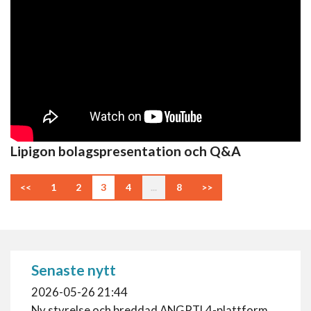
Lipigon bolagspresentation och Q&A
<<
1
2
3
4
...
8
>>
Senaste nytt
2026-05-26 21:44
Ny styrelse och breddad ANGPTL4-plattform